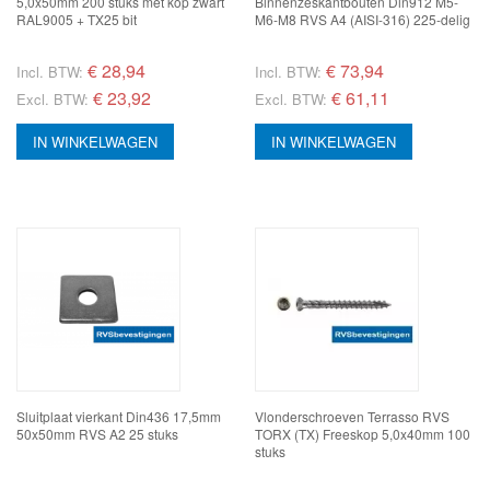
5,0x50mm 200 stuks met kop zwart
Binnenzeskantbouten Din912 M5-
RAL9005 + TX25 bit
M6-M8 RVS A4 (AISI-316) 225-delig
€
28,94
€
73,94
Incl. BTW:
Incl. BTW:
€ 23,92
€ 61,11
Excl. BTW:
Excl. BTW:
IN WINKELWAGEN
IN WINKELWAGEN
Sluitplaat vierkant Din436 17,5mm
Vlonderschroeven Terrasso RVS
50x50mm RVS A2 25 stuks
TORX (TX) Freeskop 5,0x40mm 100
stuks