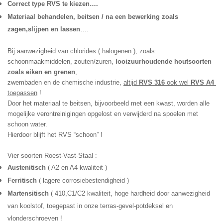
Correct type RVS te kiezen….
Materiaal behandelen,
beitsen / na een bewerking zoals 
zagen,slijpen en lassen
….
Bij aanwezigheid van chlorides ( halogenen ), zoals: 
schoonmaakmiddelen, zouten/zuren, 
looizuurhoudende houtsoorten 
zoals eiken en grenen
,
zwembaden en de chemische industrie, 
altijd 
RVS 316
 ook wel 
RVS A4 
toepassen
 !
Door het materiaal te beitsen, bijvoorbeeld met een kwast, worden alle 
mogelijke verontreinigingen opgelost en verwijderd na spoelen met 
schoon water.
Hierdoor blijft het RVS “schoon” !
Vier soorten Roest-Vast-Staal :
Austenitisch
 ( A2 en A4 kwaliteit )
Ferritisch 
( lagere corrosiebestendigheid )
Martensitisch 
( 410,C1/C2 kwaliteit, hoge hardheid door aanwezigheid 
van koolstof, toegepast in onze terras-gevel-potdeksel en 
vlonderschroeven !