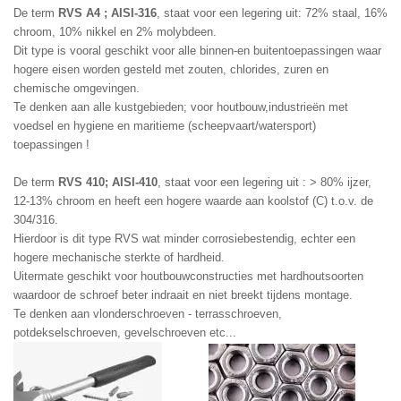
De term 
RVS A4 ; AISI-316
, staat voor een legering uit: 72% staal, 16% 
chroom, 10% nikkel en 2% molybdeen.
Dit type is vooral geschikt voor alle binnen-en buitentoepassingen waar 
hogere eisen worden gesteld met zouten, chlorides, zuren en 
chemische omgevingen.
Te denken aan alle kustgebieden; voor houtbouw,industrieën met 
voedsel en hygiene en maritieme (scheepvaart/watersport)  
toepassingen !
De term 
RVS 410; AISI-410
, staat voor een legering uit : > 80% ijzer, 
12-13% chroom en heeft een hogere waarde aan koolstof (C) t.o.v. de 
304/316.
Hierdoor is dit type RVS wat minder corrosiebestendig, echter een 
hogere mechanische sterkte of hardheid.
Uitermate geschikt voor houtbouwconstructies met hardhoutsoorten 
waardoor de schroef beter indraait en niet breekt tijdens montage.
Te denken aan vlonderschroeven - terrasschroeven, 
potdekselschroeven, gevelschroeven etc...