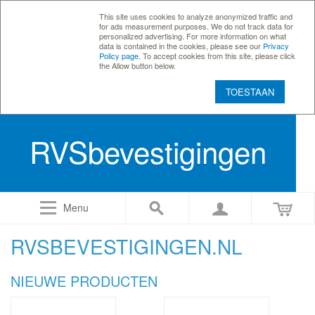
This site uses cookies to analyze anonymized traffic and
for ads measurement purposes. We do not track data for
personalized advertising. For more information on what
data is contained in the cookies, please see our
Privacy
Policy page
. To accept cookies from this site, please click
the Allow button below.
TOESTAAN
RVSbevestigingen
Menu
RVSBEVESTIGINGEN.NL
NIEUWE PRODUCTEN