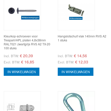
Kleurkop-schroeven voor
Hangslotschuif vlak 140mm RVS A2
Trespa®/HPL platen 4,8x38mm
1 stuks
RAL7021 zwartgrijs RVS A2 TX-20
100 stuks
€
20,39
€
14,56
Incl. BTW:
Incl. BTW:
€ 16,85
€ 12,03
Excl. BTW:
Excl. BTW:
IN WINKELWAGEN
IN WINKELWAGEN