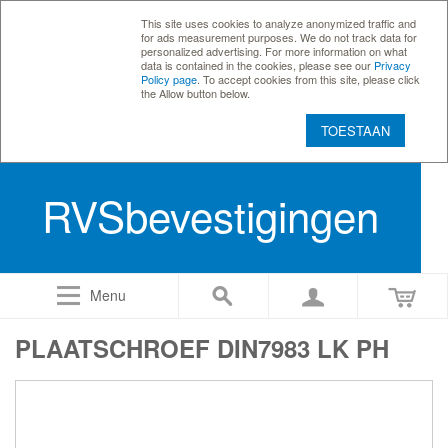
This site uses cookies to analyze anonymized traffic and
for ads measurement purposes. We do not track data for
personalized advertising. For more information on what
data is contained in the cookies, please see our
Privacy
Policy page
. To accept cookies from this site, please click
the Allow button below.
TOESTAAN
RVSbevestigingen
Menu
PLAATSCHROEF DIN7983 LK PH