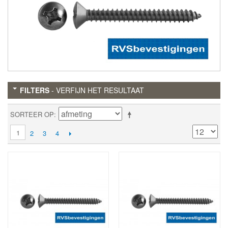
FILTERS
- VERFIJN HET RESULTAAT
SORTEER OP
1
2
3
4