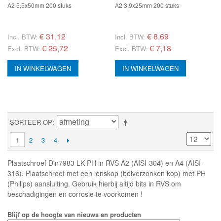
A2 5,5x50mm 200 stuks
A2 3,9x25mm 200 stuks
€
31,12
€
8,69
Incl. BTW:
Incl. BTW:
€ 25,72
€ 7,18
Excl. BTW:
Excl. BTW:
IN WINKELWAGEN
IN WINKELWAGEN
SORTEER OP
1
2
3
4
Plaatschroef Din7983 LK PH in RVS A2 (AISI-304) en A4 (AISI-
316). Plaatschroef met een lenskop (bolverzonken kop) met PH
(Philips) aansluiting. Gebruik hierbij altijd bits in RVS om
beschadigingen en corrosie te voorkomen !
Blijf op de hoogte van nieuws en producten