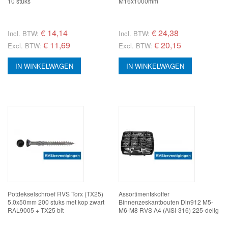
10 stuks
M16x1000mm
€
14,14
€
24,38
Incl. BTW:
Incl. BTW:
€ 11,69
€ 20,15
Excl. BTW:
Excl. BTW:
IN WINKELWAGEN
IN WINKELWAGEN
Potdekselschroef RVS Torx (TX25)
Assortimentskoffer
5,0x50mm 200 stuks met kop zwart
Binnenzeskantbouten Din912 M5-
RAL9005 + TX25 bit
M6-M8 RVS A4 (AISI-316) 225-delig