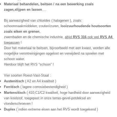
Materiaal behandelen,
beitsen / na een bewerking zoals 
zagen,slijpen en lassen
….
Bij aanwezigheid van chlorides ( halogenen ), zoals: 
schoonmaakmiddelen, zouten/zuren, 
looizuurhoudende houtsoorten 
zoals eiken en grenen
,
zwembaden en de chemische industrie, 
altijd 
RVS 316
 ook wel 
RVS A4 
toepassen
 !
Door het materiaal te beitsen, bijvoorbeeld met een kwast, worden alle 
mogelijke verontreinigingen opgelost en verwijderd na spoelen met 
schoon water.
Hierdoor blijft het RVS “schoon” !
Vier soorten Roest-Vast-Staal :
Austenitisch
 ( A2 en A4 kwaliteit )
Ferritisch 
( lagere corrosiebestendigheid )
Martensitisch 
( 410,C1/C2 kwaliteit, hoge hardheid door aanwezigheid 
van koolstof, toegepast in onze terras-gevel-potdeksel en 
vlonderschroeven !
Duplex 
( indien extreme eisen aan het RVS wordt toegekend )