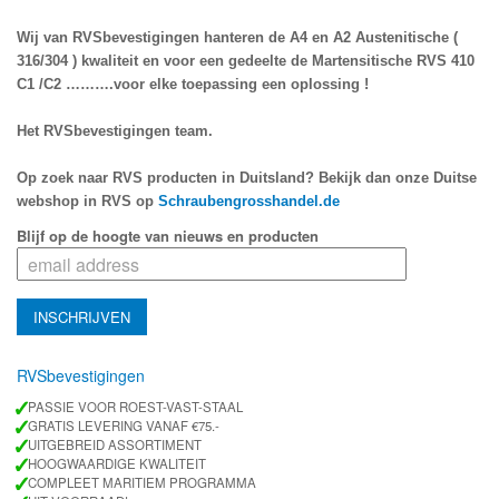
Wij van RVSbevestigingen hanteren de A4 en A2 Austenitische ( 
316/304 ) kwaliteit en voor een gedeelte de Martensitische RVS 410 
C1 /C2 ……….voor elke toepassing een oplossing !
Het RVSbevestigingen team.
Op zoek naar RVS producten in Duitsland? Bekijk dan onze Duitse 
webshop in RVS op 
Schraubengrosshandel.de
Blijf op de hoogte van nieuws en producten
RVSbevestigingen
✓
PASSIE VOOR ROEST-VAST-STAAL
✓
GRATIS LEVERING VANAF €75.-
✓
UITGEBREID ASSORTIMENT
✓
HOOGWAARDIGE KWALITEIT
✓
COMPLEET MARITIEM PROGRAMMA