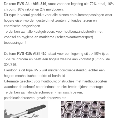
De term 
RVS A4 ; AISI-316
, staat voor een legering uit: 72% staal, 16% 
chroom, 10% nikkel en 2% molybdeen.
Dit type is vooral geschikt voor alle binnen-en buitentoepassingen waar 
hogere eisen worden gesteld met zouten, chlorides, zuren en 
chemische omgevingen.
Te denken aan alle kustgebieden; voor houtbouw,industrieën met 
voedsel en hygiene en maritieme (scheepvaart/watersport)  
toepassingen !
De term 
RVS 410; AISI-410
, staat voor een legering uit : > 80% ijzer, 
12-13% chroom en heeft een hogere waarde aan koolstof (C) t.o.v. de 
304/316.
Hierdoor is dit type RVS wat minder corrosiebestendig, echter een 
hogere mechanische sterkte of hardheid.
Uitermate geschikt voor houtbouwconstructies met hardhoutsoorten 
waardoor de schroef beter indraait en niet breekt tijdens montage.
Te denken aan vlonderschroeven - terrasschroeven, 
potdekselschroeven, gevelschroeven etc...