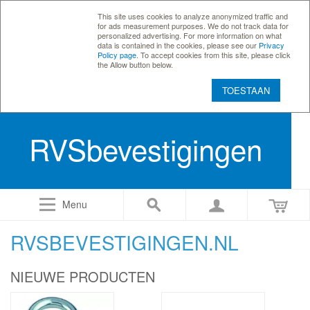
This site uses cookies to analyze anonymized traffic and
for ads measurement purposes. We do not track data for
personalized advertising. For more information on what
data is contained in the cookies, please see our
Privacy
Policy page
. To accept cookies from this site, please click
the Allow button below.
TOESTAAN
RVSbevestigingen
Menu
RVSBEVESTIGINGEN.NL
NIEUWE PRODUCTEN