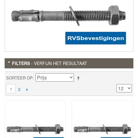
FILTERS
- VERFIJN HET RESULTAAT
SORTEER OP
1
2