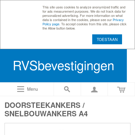
This site uses cookies to analyze anonymized traffic and
for ads measurement purposes. We do not track data for
personalized advertising. For more information on what
data is contained in the cookies, please see our
Privacy
Policy page
. To accept cookies from this site, please click
the Allow button below.
TOESTAAN
RVSbevestigingen
Menu
DOORSTEEKANKERS /
SNELBOUWANKERS A4