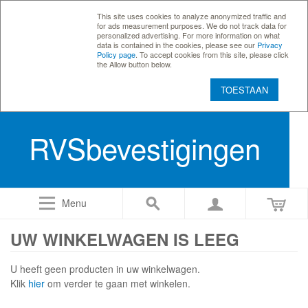
This site uses cookies to analyze anonymized traffic and
for ads measurement purposes. We do not track data for
personalized advertising. For more information on what
data is contained in the cookies, please see our
Privacy
Policy page
. To accept cookies from this site, please click
the Allow button below.
TOESTAAN
RVSbevestigingen
Menu
UW WINKELWAGEN IS LEEG
U heeft geen producten in uw winkelwagen.
Klik
hier
om verder te gaan met winkelen.