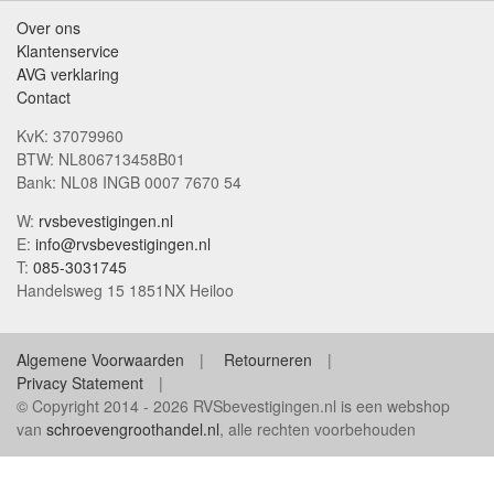
Over ons
Klantenservice
AVG verklaring
Contact
KvK: 37079960
BTW: NL806713458B01
Bank: NL08 INGB 0007 7670 54
W:
rvsbevestigingen.nl
E:
info@rvsbevestigingen.nl
T:
085-3031745
Handelsweg 15 1851NX Heiloo
Algemene Voorwaarden
Retourneren
Privacy Statement
© Copyright 2014 - 2026 RVSbevestigingen.nl is een webshop
van
schroevengroothandel.nl
, alle rechten voorbehouden