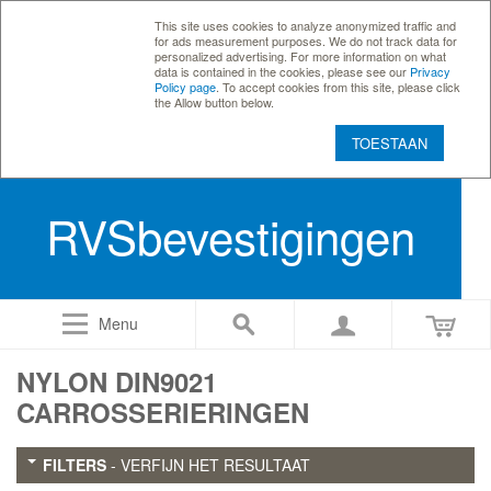
This site uses cookies to analyze anonymized traffic and
for ads measurement purposes. We do not track data for
personalized advertising. For more information on what
data is contained in the cookies, please see our
Privacy
Policy page
. To accept cookies from this site, please click
the Allow button below.
TOESTAAN
RVSbevestigingen
Menu
NYLON DIN9021
CARROSSERIERINGEN
FILTERS
- VERFIJN HET RESULTAAT