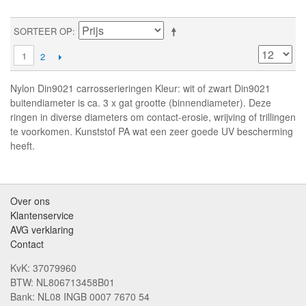
SORTEER OP
1
2
Nylon Din9021 carrosserieringen Kleur: wit of zwart Din9021
buitendiameter is ca. 3 x gat grootte (binnendiameter). Deze
ringen in diverse diameters om contact-erosie, wrijving of trillingen
te voorkomen. Kunststof PA wat een zeer goede UV bescherming
heeft.
Over ons
Klantenservice
AVG verklaring
Contact
KvK: 37079960
BTW: NL806713458B01
Bank: NL08 INGB 0007 7670 54