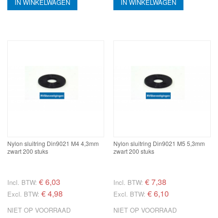
IN WINKELWAGEN
IN WINKELWAGEN
Nylon sluitring Din9021 M4 4,3mm
Nylon sluitring Din9021 M5 5,3mm
zwart 200 stuks
zwart 200 stuks
€
6,03
€
7,38
Incl. BTW:
Incl. BTW:
€ 4,98
€ 6,10
Excl. BTW:
Excl. BTW:
NIET OP VOORRAAD
NIET OP VOORRAAD