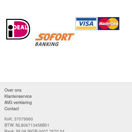
Over ons
Klantenservice
AVG verklaring
Contact
KvK: 37079960
BTW: NL806713458B01
Bank: NL08 INGB 0007 7670 54