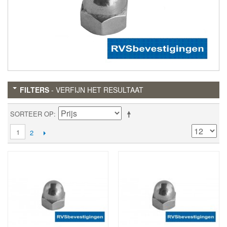
FILTERS
- VERFIJN HET RESULTAAT
SORTEER OP
1
2