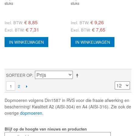
stuks
stuks
€
8,85
€
9,26
Incl. BTW:
Incl. BTW:
€ 7,31
€ 7,65
Excl. BTW:
Excl. BTW:
IN WINKELWAGEN
IN WINKELWAGEN
SORTEER OP
1
2
Dopmoeren volgens Din1587 in RVS voor die fraaie afwerking en
bescherming! Kwaliteit A2 (AISI-304) en A4 (AISI-316). Zie ook de
overige
dopmoeren
.
Blijf op de hoogte van nieuws en producten