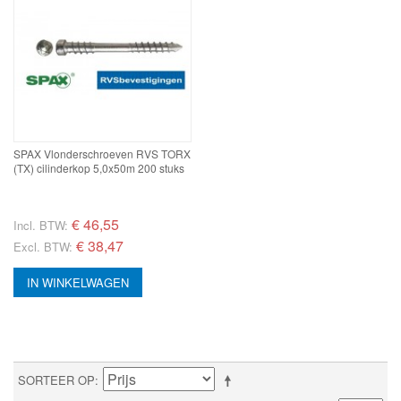
SPAX Vlonderschroeven RVS TORX
(TX) cilinderkop 5,0x50m 200 stuks
€
46,55
Incl. BTW:
€ 38,47
Excl. BTW:
IN WINKELWAGEN
SORTEER OP