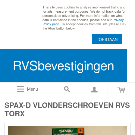
This site uses cookies to analyze anonymized traffic and
for ads measurement purposes. We do not track data for
personalized advertising. For more information on what
data is contained in the cookies, please see our
Privacy
Policy page
. To accept cookies from this site, please click
the Allow button below.
TOESTAAN
RVSbevestigingen
Menu
SPAX-D VLONDERSCHROEVEN RVS
TORX