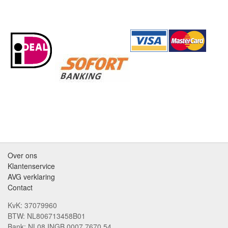
Over ons
Klantenservice
AVG verklaring
Contact
KvK: 37079960
BTW: NL806713458B01
Bank: NL08 INGB 0007 7670 54