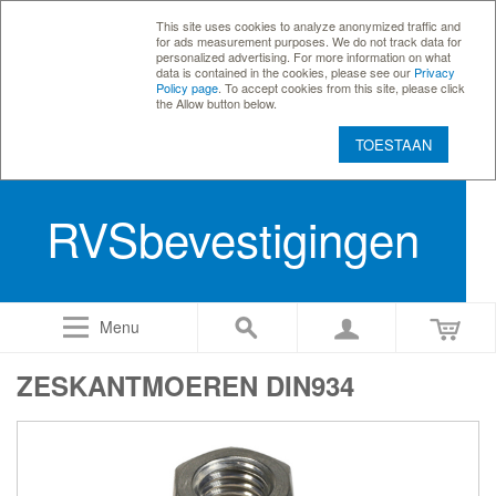
This site uses cookies to analyze anonymized traffic and
for ads measurement purposes. We do not track data for
personalized advertising. For more information on what
data is contained in the cookies, please see our
Privacy
Policy page
. To accept cookies from this site, please click
the Allow button below.
TOESTAAN
RVSbevestigingen
Menu
ZESKANTMOEREN DIN934