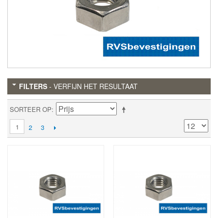
FILTERS
- VERFIJN HET RESULTAAT
SORTEER OP
1
2
3