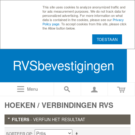
This site uses cookies to analyze anonymized traffic and
for ads measurement purposes. We do not track data for
personalized advertising. For more information on what
data is contained in the cookies, please see our
Privacy
Policy page
. To accept cookies from this site, please click
the Allow button below.
TOESTAAN
RVSbevestigingen
Menu
HOEKEN / VERBINDINGEN RVS
FILTERS
- VERFIJN HET RESULTAAT
SORTEER OP