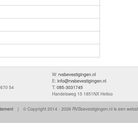
W:
rvsbevestigingen.nl
E:
info@rvsbevestigingen.nl
7670 54
T:
085-3031745
Handelsweg 15 1851NX Heiloo
atement
© Copyright 2014 - 2026 RVSbevestigingen.nl is een web