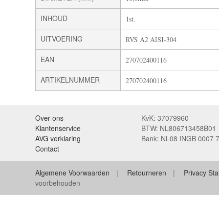
INHOUD
1st.
UITVOERING
RVS A2 AISI-304
EAN
270702400116
ARTIKELNUMMER
270702400116
Over ons
KvK: 37079960
Klantenservice
BTW: NL806713458B01
AVG verklaring
Bank: NL08 INGB 0007 
Contact
Algemene Voorwaarden
Retourneren
Privacy St
voorbehouden