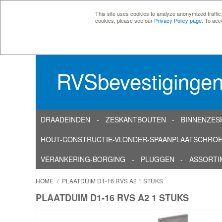
This site uses cookies to analyze anonymized traffic
cookies, please see our
Privacy Policy page
. To acc
RVSbevestiginge
DRAADEINDEN
ZESKANTBOUTEN
BINNENZES
HOUT-CONSTRUCTIE-VLONDER-SPAANPLAATSCHRO
VERANKERING-BORGING
PLUGGEN
ASSORTI
HOME
/
PLAATDUIM D1-16 RVS A2 1 STUKS
PLAATDUIM D1-16 RVS A2 1 STUKS