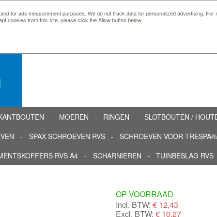
 and for ads measurement purposes. We do not track data for personalized advertising. For m
ept cookies from this site, please click the Allow button below.
n
KANTBOUTEN
MOEREN
RINGEN
SLOTBOUTEN / HOU
EVEN
SPAX SCHROEVEN RVS
SCHROEVEN VOOR TRESPA®/
MENTSKOFFERS RVS A4
SCHARNIEREN
TUINBESLAG RVS
OP VOORRAAD
Incl. BTW:
€
12,43
Excl. BTW:
€ 10,27