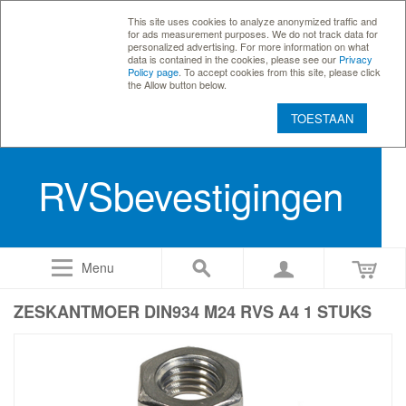
This site uses cookies to analyze anonymized traffic and
for ads measurement purposes. We do not track data for
personalized advertising. For more information on what
data is contained in the cookies, please see our
Privacy
Policy page
. To accept cookies from this site, please click
the Allow button below.
TOESTAAN
RVSbevestigingen
Menu
ZESKANTMOER DIN934 M24 RVS A4 1 STUKS