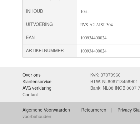
INHOUD
10st.
UITVOERING
RVS A2 AISI-304
EAN
100934400024
ARTIKELNUMMER
100934400024
Over ons
KvK: 37079960
Klantenservice
BTW: NL806713458B01
AVG verklaring
Bank: NL08 INGB 0007 
Contact
Algemene Voorwaarden
Retourneren
Privacy St
voorbehouden