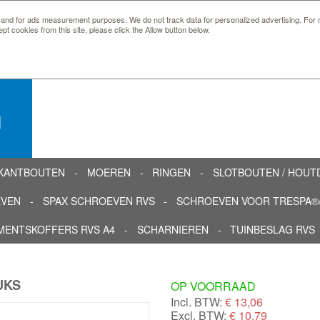
 and for ads measurement purposes. We do not track data for personalized advertising. For m
ept cookies from this site, please click the Allow button below.
n
KANTBOUTEN
MOEREN
RINGEN
SLOTBOUTEN / HOU
EVEN
SPAX SCHROEVEN RVS
SCHROEVEN VOOR TRESPA®/
MENTSKOFFERS RVS A4
SCHARNIEREN
TUINBESLAG RVS
UKS
OP VOORRAAD
Incl. BTW:
€
13,06
Excl. BTW:
€ 10,79