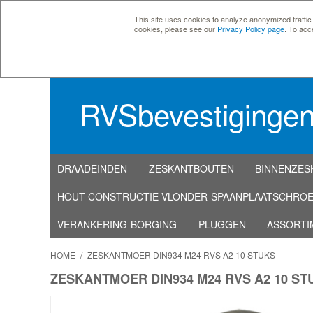
This site uses cookies to analyze anonymized traffic
cookies, please see our
Privacy Policy page
. To acc
RVSbevestiginge
DRAADEINDEN
ZESKANTBOUTEN
BINNENZES
HOUT-CONSTRUCTIE-VLONDER-SPAANPLAATSCHRO
VERANKERING-BORGING
PLUGGEN
ASSORTI
HOME
/
ZESKANTMOER DIN934 M24 RVS A2 10 STUKS
ZESKANTMOER DIN934 M24 RVS A2 10 ST