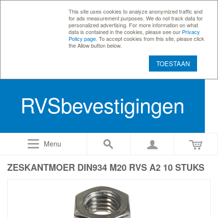
This site uses cookies to analyze anonymized traffic and
for ads measurement purposes. We do not track data for
personalized advertising. For more information on what
data is contained in the cookies, please see our
Privacy
Policy page
. To accept cookies from this site, please click
the Allow button below.
TOESTAAN
RVSbevestigingen
Menu
ZESKANTMOER DIN934 M20 RVS A2 10 STUKS