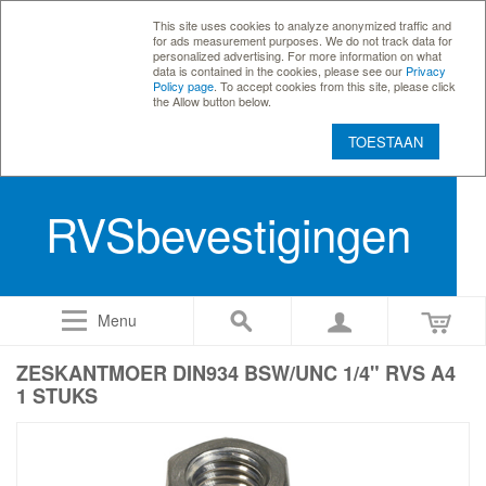
This site uses cookies to analyze anonymized traffic and
for ads measurement purposes. We do not track data for
personalized advertising. For more information on what
data is contained in the cookies, please see our
Privacy
Policy page
. To accept cookies from this site, please click
the Allow button below.
TOESTAAN
RVSbevestigingen
Menu
ZESKANTMOER DIN934 BSW/UNC 1/4" RVS A4
1 STUKS