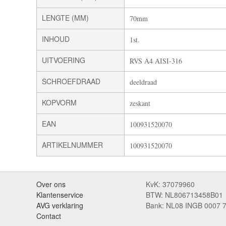
LENGTE (MM)
70mm
INHOUD
1st.
UITVOERING
RVS A4 AISI-316
SCHROEFDRAAD
deeldraad
KOPVORM
zeskant
EAN
100931520070
ARTIKELNUMMER
100931520070
Over ons
KvK: 37079960
Klantenservice
BTW: NL806713458B01
AVG verklaring
Bank: NL08 INGB 0007 
Contact