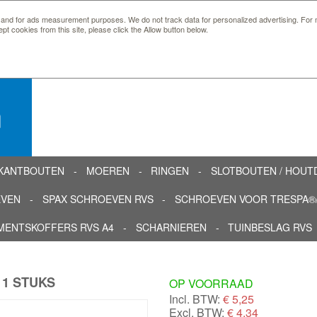
 and for ads measurement purposes. We do not track data for personalized advertising. For m
ept cookies from this site, please click the Allow button below.
n
KANTBOUTEN
MOEREN
RINGEN
SLOTBOUTEN / HOU
EVEN
SPAX SCHROEVEN RVS
SCHROEVEN VOOR TRESPA®/
MENTSKOFFERS RVS A4
SCHARNIEREN
TUINBESLAG RVS
 1 STUKS
OP VOORRAAD
Incl. BTW:
€
5,25
Excl. BTW:
€ 4,34