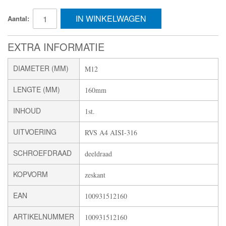
IN WINKELWAGEN
Aantal:
EXTRA INFORMATIE
DIAMETER (MM)
M12
LENGTE (MM)
160mm
INHOUD
1st.
UITVOERING
RVS A4 AISI-316
SCHROEFDRAAD
deeldraad
KOPVORM
zeskant
EAN
100931512160
ARTIKELNUMMER
100931512160