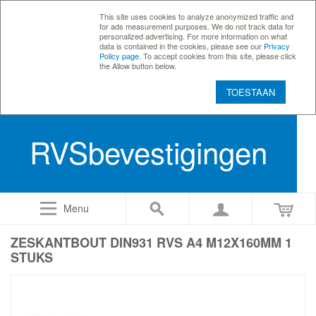
This site uses cookies to analyze anonymized traffic and
for ads measurement purposes. We do not track data for
personalized advertising. For more information on what
data is contained in the cookies, please see our
Privacy
Policy page
. To accept cookies from this site, please click
the Allow button below.
TOESTAAN
RVSbevestigingen
Menu
ZESKANTBOUT DIN931 RVS A4 M12X160MM 1
STUKS