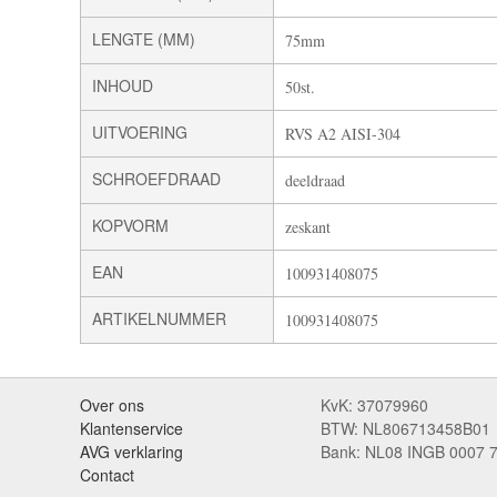
LENGTE (MM)
75mm
INHOUD
50st.
UITVOERING
RVS A2 AISI-304
SCHROEFDRAAD
deeldraad
KOPVORM
zeskant
EAN
100931408075
ARTIKELNUMMER
100931408075
Over ons
KvK: 37079960
Klantenservice
BTW: NL806713458B01
AVG verklaring
Bank: NL08 INGB 0007 
Contact