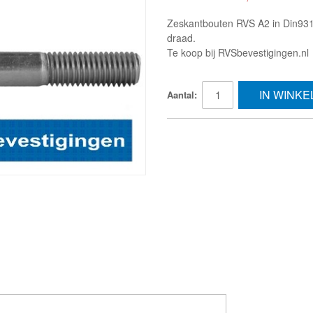
Zeskantbouten RVS A2 in Din931,
draad.
Te koop bij RVSbevestigingen.nl
IN WINK
Aantal: