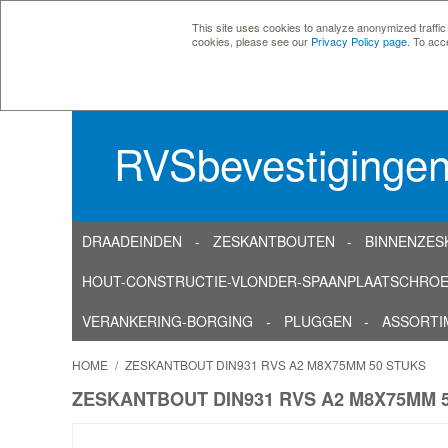
This site uses cookies to analyze anonymized traffic
cookies, please see our
Privacy Policy page
. To acc
RVSbevestiginge
DRAADEINDEN
ZESKANTBOUTEN
BINNENZES
HOUT-CONSTRUCTIE-VLONDER-SPAANPLAATSCHRO
VERANKERING-BORGING
PLUGGEN
ASSORTI
HOME
/
ZESKANTBOUT DIN931 RVS A2 M8X75MM 50 STUKS
ZESKANTBOUT DIN931 RVS A2 M8X75MM 