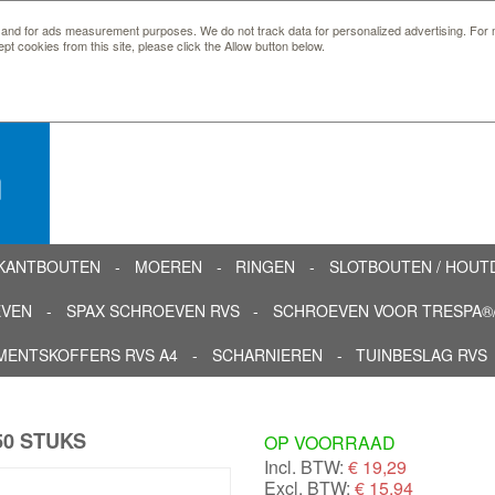
 and for ads measurement purposes. We do not track data for personalized advertising. For m
ept cookies from this site, please click the Allow button below.
n
KANTBOUTEN
MOEREN
RINGEN
SLOTBOUTEN / HOU
EVEN
SPAX SCHROEVEN RVS
SCHROEVEN VOOR TRESPA®/
MENTSKOFFERS RVS A4
SCHARNIEREN
TUINBESLAG RVS
50 STUKS
OP VOORRAAD
Incl. BTW:
€
19,29
Excl. BTW:
€ 15,94