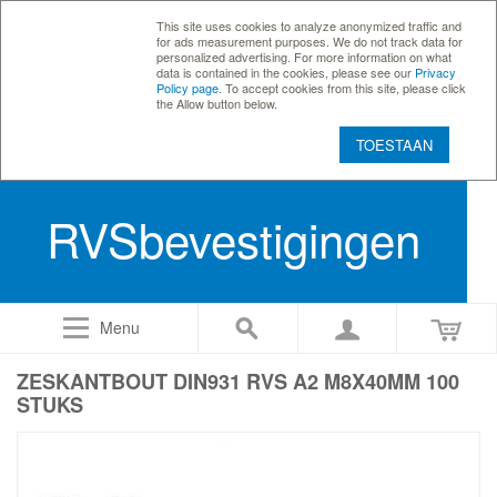
This site uses cookies to analyze anonymized traffic and
for ads measurement purposes. We do not track data for
personalized advertising. For more information on what
data is contained in the cookies, please see our
Privacy
Policy page
. To accept cookies from this site, please click
the Allow button below.
TOESTAAN
RVSbevestigingen
Menu
ZESKANTBOUT DIN931 RVS A2 M8X40MM 100
STUKS