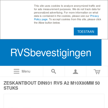
This site uses cookies to analyze anonymized traffic and
for ads measurement purposes. We do not track data for
personalized advertising. For more information on what
data is contained in the cookies, please see our
Privacy
Policy page
. To accept cookies from this site, please click
the Allow button below.
TOESTAAN
RVSbevestigingen
Menu
ZESKANTBOUT DIN931 RVS A2 M10X80MM 50
STUKS