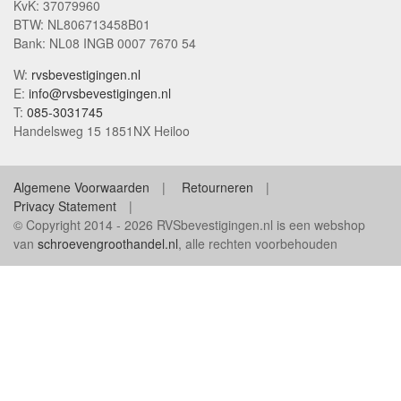
KvK: 37079960
BTW: NL806713458B01
Bank: NL08 INGB 0007 7670 54
W:
rvsbevestigingen.nl
E:
info@rvsbevestigingen.nl
T:
085-3031745
Handelsweg 15 1851NX Heiloo
Algemene Voorwaarden
Retourneren
Privacy Statement
© Copyright 2014 - 2026 RVSbevestigingen.nl is een webshop
van
schroevengroothandel.nl
, alle rechten voorbehouden