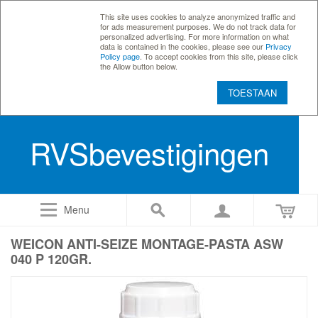
This site uses cookies to analyze anonymized traffic and
for ads measurement purposes. We do not track data for
personalized advertising. For more information on what
data is contained in the cookies, please see our
Privacy
Policy page
. To accept cookies from this site, please click
the Allow button below.
TOESTAAN
RVSbevestigingen
Menu
WEICON ANTI-SEIZE MONTAGE-PASTA ASW
040 P 120GR.