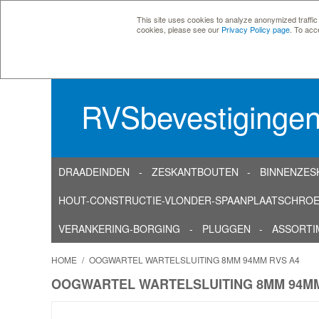
This site uses cookies to analyze anonymized traffic
cookies, please see our
Privacy Policy page
. To acc
RVSbevestiginge
DRAADEINDEN
ZESKANTBOUTEN
BINNENZES
HOUT-CONSTRUCTIE-VLONDER-SPAANPLAATSCHRO
VERANKERING-BORGING
PLUGGEN
ASSORTI
HOME
/
OOGWARTEL WARTELSLUITING 8MM 94MM RVS A4
OOGWARTEL WARTELSLUITING 8MM 94MM