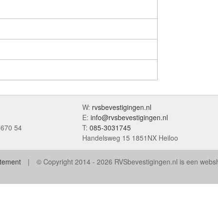
W:
rvsbevestigingen.nl
E:
info@rvsbevestigingen.nl
7670 54
T:
085-3031745
Handelsweg 15 1851NX Heiloo
atement
© Copyright 2014 - 2026 RVSbevestigingen.nl is een web