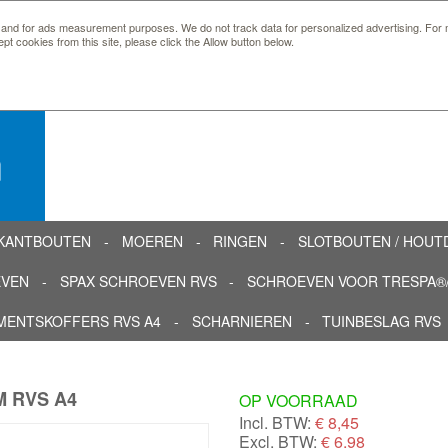
 and for ads measurement purposes. We do not track data for personalized advertising. For m
ept cookies from this site, please click the Allow button below.
n
KANTBOUTEN
MOEREN
RINGEN
SLOTBOUTEN / HOU
EVEN
SPAX SCHROEVEN RVS
SCHROEVEN VOOR TRESPA®/
MENTSKOFFERS RVS A4
SCHARNIEREN
TUINBESLAG RVS
 RVS A4
OP VOORRAAD
Incl. BTW:
€
8,45
Excl. BTW:
€ 6,98