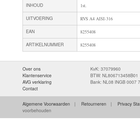
INHOUD
1st.
UITVOERING
RVS A4 AISI-316
EAN
8255408
ARTIKELNUMMER
8255408
Over ons
KvK: 37079960
Klantenservice
BTW: NL806713458B01
AVG verklaring
Bank: NL08 INGB 0007 
Contact
Algemene Voorwaarden
Retourneren
Privacy St
voorbehouden