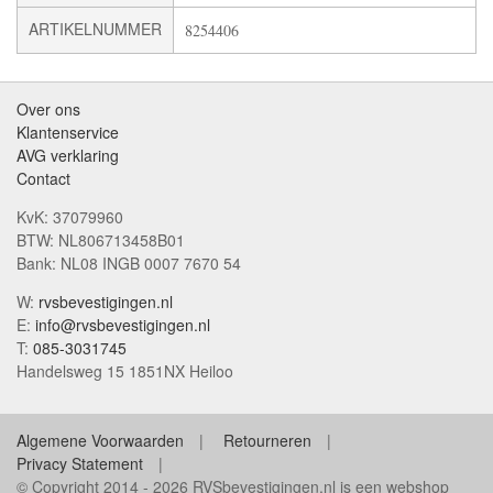
ARTIKELNUMMER
8254406
Over ons
Klantenservice
AVG verklaring
Contact
KvK: 37079960
BTW: NL806713458B01
Bank: NL08 INGB 0007 7670 54
W:
rvsbevestigingen.nl
E:
info@rvsbevestigingen.nl
T:
085-3031745
Handelsweg 15 1851NX Heiloo
Algemene Voorwaarden
Retourneren
Privacy Statement
© Copyright 2014 - 2026 RVSbevestigingen.nl is een webshop