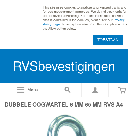
This site uses cookies to analyze anonymized traffic and
for ads measurement purposes. We do not track data for
personalized advertising. For more information on what
data is contained in the cookies, please see our
Privacy
Policy page
. To accept cookies from this site, please click
the Allow button below.
TOESTAAN
RVSbevestigingen
Menu
DUBBELE OOGWARTEL 6 MM 65 MM RVS A4