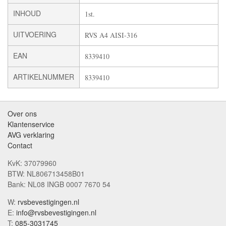
INHOUD
1st.
UITVOERING
RVS A4 AISI-316
EAN
8339410
ARTIKELNUMMER
8339410
Over ons
Klantenservice
AVG verklaring
Contact
KvK: 37079960
BTW: NL806713458B01
Bank: NL08 INGB 0007 7670 54
W:
rvsbevestigingen.nl
E:
info@rvsbevestigingen.nl
T:
085-3031745