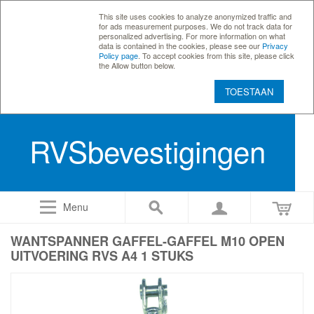
This site uses cookies to analyze anonymized traffic and
for ads measurement purposes. We do not track data for
personalized advertising. For more information on what
data is contained in the cookies, please see our
Privacy
Policy page
. To accept cookies from this site, please click
the Allow button below.
TOESTAAN
RVSbevestigingen
Menu
WANTSPANNER GAFFEL-GAFFEL M10 OPEN
UITVOERING RVS A4 1 STUKS