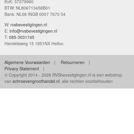
KvK: 37079960
BTW: NL806713458B01
Bank: NL08 INGB 0007 7670 54
W:
rvsbevestigingen.nl
E:
info@rvsbevestigingen.nl
T:
085-3031745
Handelsweg 15 1851NX Heiloo
Algemene Voorwaarden
Retourneren
Privacy Statement
© Copyright 2014 - 2026 RVSbevestigingen.nl is een webshop
van
schroevengroothandel.nl
, alle rechten voorbehouden