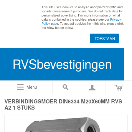
This site uses cookies to analyze anonymized traffic and
for ads measurement purposes. We do not track data for
personalized advertising. For more information on what
data is contained in the cookies, please see our
Privacy
Policy page
. To accept cookies from this site, please click
the Allow button below.
TOESTAAN
RVSbevestigingen
Menu
VERBINDINGSMOER DIN6334 M20X60MM RVS
A2 1 STUKS