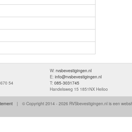
W:
rvsbevestigingen.nl
E:
info@rvsbevestigingen.nl
7670 54
T:
085-3031745
Handelsweg 15 1851NX Heiloo
atement
© Copyright 2014 - 2026 RVSbevestigingen.nl is een web