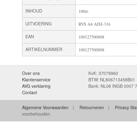
INHOUD
100st.
UITVOERING
RVS A4 AISI-316
EAN
100127500008
ARTIKELNUMMER
100127500008
Over ons
KvK: 37079960
Klantenservice
BTW: NL806713458B01
AVG verklaring
Bank: NL08 INGB 0007 
Contact
Algemene Voorwaarden
Retourneren
Privacy St
voorbehouden