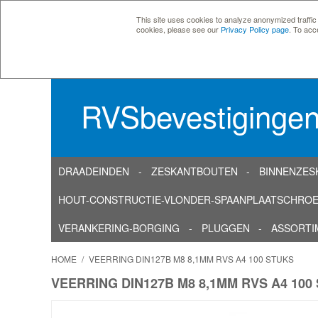
This site uses cookies to analyze anonymized traffic
cookies, please see our
Privacy Policy page
. To acc
RVSbevestiginge
DRAADEINDEN
ZESKANTBOUTEN
BINNENZES
HOUT-CONSTRUCTIE-VLONDER-SPAANPLAATSCHRO
VERANKERING-BORGING
PLUGGEN
ASSORTI
HOME
/
VEERRING DIN127B M8 8,1MM RVS A4 100 STUKS
VEERRING DIN127B M8 8,1MM RVS A4 100