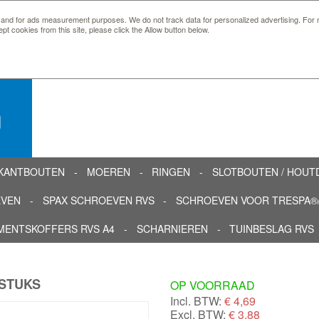
 and for ads measurement purposes. We do not track data for personalized advertising. For m
ept cookies from this site, please click the Allow button below.
n
KANTBOUTEN
MOEREN
RINGEN
SLOTBOUTEN / HOU
EVEN
SPAX SCHROEVEN RVS
SCHROEVEN VOOR TRESPA®/
MENTSKOFFERS RVS A4
SCHARNIEREN
TUINBESLAG RVS
 STUKS
OP VOORRAAD
Incl. BTW:
€
4,69
Excl. BTW:
€ 3,88