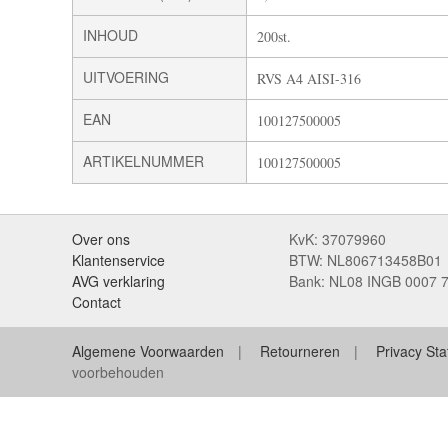
INHOUD
200st.
UITVOERING
RVS A4 AISI-316
EAN
100127500005
ARTIKELNUMMER
100127500005
Over ons
KvK: 37079960
Klantenservice
BTW: NL806713458B01
AVG verklaring
Bank: NL08 INGB 0007 
Contact
Algemene Voorwaarden
Retourneren
Privacy St
voorbehouden