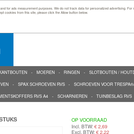
 and for ads measurement purposes. We do not track data for personalized advertising. For m
ept cookies from this site, please click the Allow button below.
n
KANTBOUTEN
MOEREN
RINGEN
SLOTBOUTEN / HOU
EVEN
SPAX SCHROEVEN RVS
SCHROEVEN VOOR TRESPA®/
MENTSKOFFERS RVS A4
SCHARNIEREN
TUINBESLAG RVS
 STUKS
OP VOORRAAD
Incl. BTW:
€
2,69
Excl. BTW:
€ 2,22