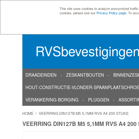
This site uses cookies to analyze anonymized traffic
cookies, please see our
Privacy Policy page
. To acc
RVSbevestiginge
DRAADEINDEN
ZESKANTBOUTEN
BINNENZES
HOUT-CONSTRUCTIE-VLONDER-SPAANPLAATSCHRO
VERANKERING-BORGING
PLUGGEN
ASSORTI
HOME
/
VEERRING DIN127B M5 5,1MM RVS A4 200 STUKS
VEERRING DIN127B M5 5,1MM RVS A4 200