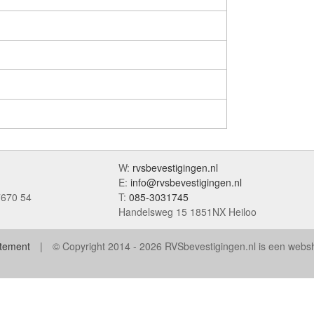
W:
rvsbevestigingen.nl
E:
info@rvsbevestigingen.nl
7670 54
T:
085-3031745
Handelsweg 15 1851NX Heiloo
atement
© Copyright 2014 - 2026 RVSbevestigingen.nl is een web