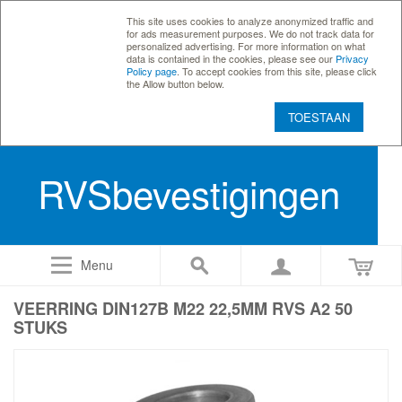
This site uses cookies to analyze anonymized traffic and
for ads measurement purposes. We do not track data for
personalized advertising. For more information on what
data is contained in the cookies, please see our
Privacy
Policy page
. To accept cookies from this site, please click
the Allow button below.
TOESTAAN
RVSbevestigingen
Menu
VEERRING DIN127B M22 22,5MM RVS A2 50
STUKS