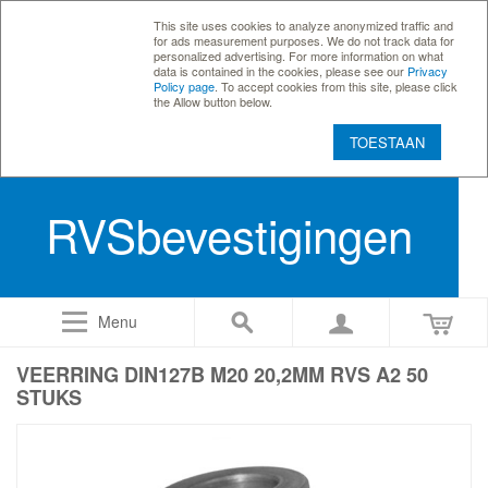
This site uses cookies to analyze anonymized traffic and
for ads measurement purposes. We do not track data for
personalized advertising. For more information on what
data is contained in the cookies, please see our
Privacy
Policy page
. To accept cookies from this site, please click
the Allow button below.
TOESTAAN
RVSbevestigingen
Menu
VEERRING DIN127B M20 20,2MM RVS A2 50
STUKS