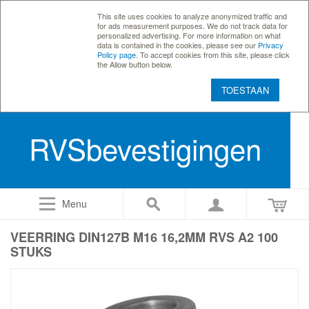
This site uses cookies to analyze anonymized traffic and
for ads measurement purposes. We do not track data for
personalized advertising. For more information on what
data is contained in the cookies, please see our
Privacy
Policy page
. To accept cookies from this site, please click
the Allow button below.
TOESTAAN
RVSbevestigingen
Menu
VEERRING DIN127B M16 16,2MM RVS A2 100
STUKS