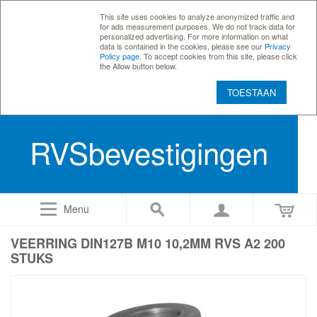
This site uses cookies to analyze anonymized traffic and
for ads measurement purposes. We do not track data for
personalized advertising. For more information on what
data is contained in the cookies, please see our
Privacy
Policy page
. To accept cookies from this site, please click
the Allow button below.
TOESTAAN
RVSbevestigingen
Menu
VEERRING DIN127B M10 10,2MM RVS A2 200
STUKS