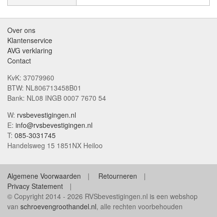
Over ons
Klantenservice
AVG verklaring
Contact
KvK: 37079960
BTW: NL806713458B01
Bank: NL08 INGB 0007 7670 54
W:
rvsbevestigingen.nl
E:
info@rvsbevestigingen.nl
T:
085-3031745
Handelsweg 15 1851NX Heiloo
Algemene Voorwaarden
Retourneren
Privacy Statement
© Copyright 2014 - 2026 RVSbevestigingen.nl is een webshop
van
schroevengroothandel.nl
, alle rechten voorbehouden