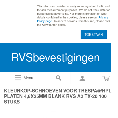
This site uses cookies to analyze anonymized traffic and
for ads measurement purposes. We do not track data for
personalized advertising. For more information on what
data is contained in the cookies, please see our
Privacy
Policy page
. To accept cookies from this site, please click
the Allow button below.
TOESTAAN
RVSbevestigingen
Menu
KLEURKOP-SCHROEVEN VOOR TRESPA®/HPL
PLATEN 4,8X25MM BLANK RVS A2 TX-20 100
STUKS