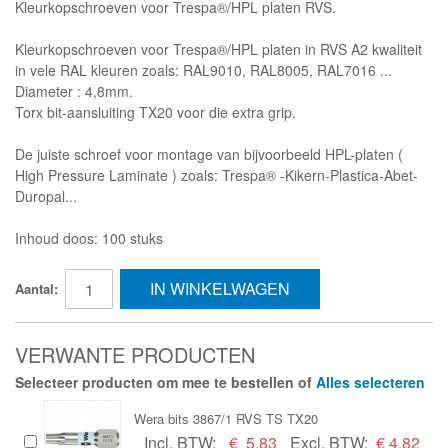
Kleurkopschroeven voor Trespa®/HPL platen RVS.
Kleurkopschroeven voor Trespa®/HPL platen in RVS A2 kwaliteit
in vele RAL kleuren zoals: RAL9010, RAL8005, RAL7016 ...
Diameter : 4,8mm.
Torx bit-aansluiting TX20 voor die extra grip.
De juiste schroef voor montage van bijvoorbeeld HPL-platen (
High Pressure Laminate ) zoals: Trespa® -Kikern-Plastica-Abet-
Duropal...
Inhoud doos: 100 stuks
IN WINKELWAGEN
Aantal:
VERWANTE PRODUCTEN
Selecteer producten om mee te bestellen of
Alles selecteren
Wera bits 3867/1 RVS TS TX20
Incl. BTW:
€
5,83
Excl. BTW:
€ 4,82