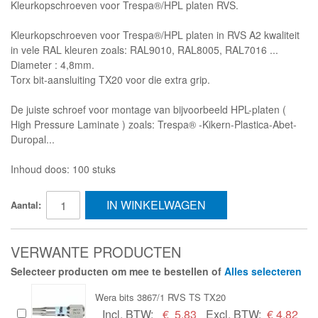
Kleurkopschroeven voor Trespa®/HPL platen RVS.
Kleurkopschroeven voor Trespa®/HPL platen in RVS A2 kwaliteit
in vele RAL kleuren zoals: RAL9010, RAL8005, RAL7016 ...
Diameter : 4,8mm.
Torx bit-aansluiting TX20 voor die extra grip.
De juiste schroef voor montage van bijvoorbeeld HPL-platen (
High Pressure Laminate ) zoals: Trespa® -Kikern-Plastica-Abet-
Duropal...
Inhoud doos: 100 stuks
IN WINKELWAGEN
Aantal:
VERWANTE PRODUCTEN
Selecteer producten om mee te bestellen of
Alles selecteren
Wera bits 3867/1 RVS TS TX20
Incl. BTW:
€
5,83
Excl. BTW:
€ 4,82