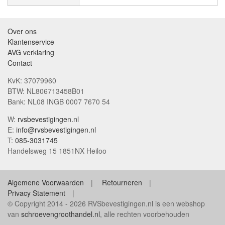
Over ons
Klantenservice
AVG verklaring
Contact
KvK: 37079960
BTW: NL806713458B01
Bank: NL08 INGB 0007 7670 54
W:
rvsbevestigingen.nl
E:
info@rvsbevestigingen.nl
T:
085-3031745
Handelsweg 15 1851NX Heiloo
Algemene Voorwaarden
Retourneren
Privacy Statement
© Copyright 2014 - 2026 RVSbevestigingen.nl is een webshop
van
schroevengroothandel.nl
, alle rechten voorbehouden