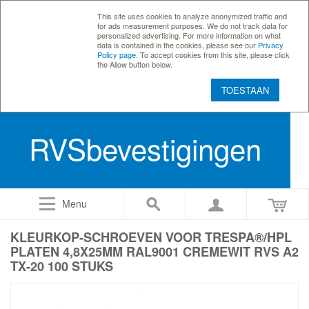
This site uses cookies to analyze anonymized traffic and
for ads measurement purposes. We do not track data for
personalized advertising. For more information on what
data is contained in the cookies, please see our
Privacy
Policy page
. To accept cookies from this site, please click
the Allow button below.
TOESTAAN
RVSbevestigingen
Menu
KLEURKOP-SCHROEVEN VOOR TRESPA®/HPL
PLATEN 4,8X25MM RAL9001 CREMEWIT RVS A2
TX-20 100 STUKS