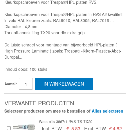
Kleurkopschroeven voor Trespa®/HPL platen RVS.
Kleurkopschroeven voor Trespa®/HPL platen in RVS A2 kwaliteit
in vele RAL kleuren zoals: RAL9010, RAL8005, RAL7016 ...
Diameter : 4,8mm.
Torx bit-aansluiting TX20 voor die extra grip.
De juiste schroef voor montage van bijvoorbeeld HPL-platen (
High Pressure Laminate ) zoals: Trespa® -Kikern-Plastica-Abet-
Duropal...
Inhoud doos: 100 stuks
IN WINKELWAGEN
Aantal:
VERWANTE PRODUCTEN
Selecteer producten om mee te bestellen of
Alles selecteren
Wera bits 3867/1 RVS TS TX20
Incl. BTW:
€
5,83
Excl. BTW:
€ 4,82