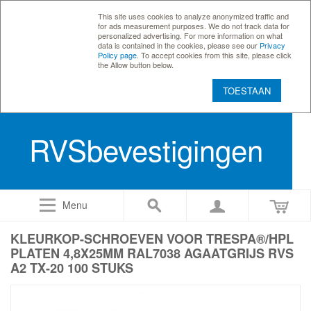
This site uses cookies to analyze anonymized traffic and
for ads measurement purposes. We do not track data for
personalized advertising. For more information on what
data is contained in the cookies, please see our
Privacy
Policy page
. To accept cookies from this site, please click
the Allow button below.
TOESTAAN
RVSbevestigingen
Menu
KLEURKOP-SCHROEVEN VOOR TRESPA®/HPL
PLATEN 4,8X25MM RAL7038 AGAATGRIJS RVS
A2 TX-20 100 STUKS