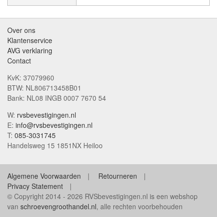
Over ons
Klantenservice
AVG verklaring
Contact
KvK: 37079960
BTW: NL806713458B01
Bank: NL08 INGB 0007 7670 54
W:
rvsbevestigingen.nl
E:
info@rvsbevestigingen.nl
T:
085-3031745
Handelsweg 15 1851NX Heiloo
Algemene Voorwaarden
Retourneren
Privacy Statement
© Copyright 2014 - 2026 RVSbevestigingen.nl is een webshop
van
schroevengroothandel.nl
, alle rechten voorbehouden