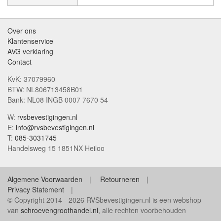
Over ons
Klantenservice
AVG verklaring
Contact
KvK: 37079960
BTW: NL806713458B01
Bank: NL08 INGB 0007 7670 54
W:
rvsbevestigingen.nl
E:
info@rvsbevestigingen.nl
T:
085-3031745
Handelsweg 15 1851NX Heiloo
Algemene Voorwaarden
Retourneren
Privacy Statement
© Copyright 2014 - 2026 RVSbevestigingen.nl is een webshop
van
schroevengroothandel.nl
, alle rechten voorbehouden