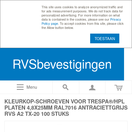
This site uses cookies to analyze anonymized traffic and
for ads measurement purposes. We do not track data for
personalized advertising. For more information on what
data is contained in the cookies, please see our
Privacy
Policy page
. To accept cookies from this site, please click
the Allow button below.
TOESTAAN
RVSbevestigingen
Menu
KLEURKOP-SCHROEVEN VOOR TRESPA®/HPL
PLATEN 4,8X25MM RAL7016 ANTRACIETTGRIJS
RVS A2 TX-20 100 STUKS