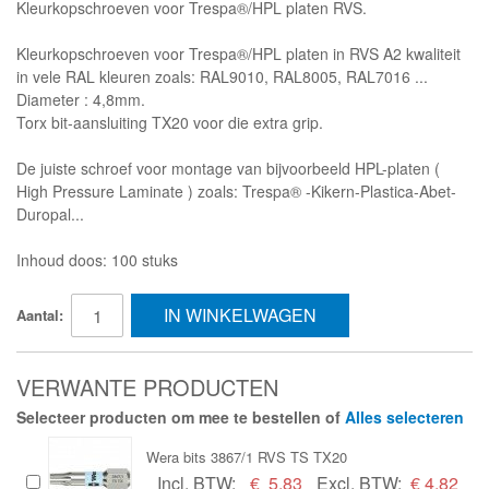
Kleurkopschroeven voor Trespa®/HPL platen RVS.
Kleurkopschroeven voor Trespa®/HPL platen in RVS A2 kwaliteit
in vele RAL kleuren zoals: RAL9010, RAL8005, RAL7016 ...
Diameter : 4,8mm.
Torx bit-aansluiting TX20 voor die extra grip.
De juiste schroef voor montage van bijvoorbeeld HPL-platen (
High Pressure Laminate ) zoals: Trespa® -Kikern-Plastica-Abet-
Duropal...
Inhoud doos: 100 stuks
IN WINKELWAGEN
Aantal:
VERWANTE PRODUCTEN
Selecteer producten om mee te bestellen of
Alles selecteren
Wera bits 3867/1 RVS TS TX20
Incl. BTW:
€
5,83
Excl. BTW:
€ 4,82