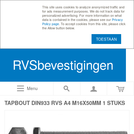
This site uses cookies to analyze anonymized traffic and
for ads measurement purposes. We do not track data for
personalized advertising. For more information on what
data is contained in the cookies, please see our
Privacy
Policy page
. To accept cookies from this site, please click
the Allow button below.
TOESTAAN
RVSbevestigingen
Menu
TAPBOUT DIN933 RVS A4 M16X50MM 1 STUKS