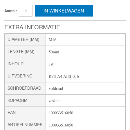
IN WINKELWAGEN
Aantal:
EXTRA INFORMATIE
DIAMETER (MM)
M16
LENGTE (MM)
50mm
INHOUD
1st.
UITVOERING
RVS A4 AISI-316
SCHROEFDRAAD
voldraad
KOPVORM
zeskant
EAN
100933516050
ARTIKELNUMMER
100933516050