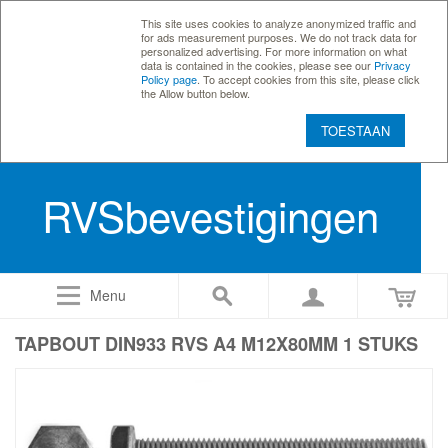
This site uses cookies to analyze anonymized traffic and
for ads measurement purposes. We do not track data for
personalized advertising. For more information on what
data is contained in the cookies, please see our
Privacy
Policy page
. To accept cookies from this site, please click
the Allow button below.
TOESTAAN
RVSbevestigingen
Menu
TAPBOUT DIN933 RVS A4 M12X80MM 1 STUKS