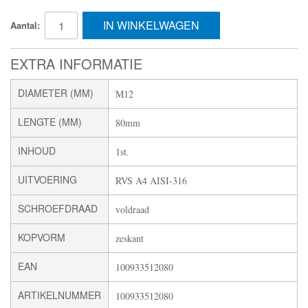
IN WINKELWAGEN
Aantal:
EXTRA INFORMATIE
DIAMETER (MM)
M12
LENGTE (MM)
80mm
INHOUD
1st.
UITVOERING
RVS A4 AISI-316
SCHROEFDRAAD
voldraad
KOPVORM
zeskant
EAN
100933512080
ARTIKELNUMMER
100933512080