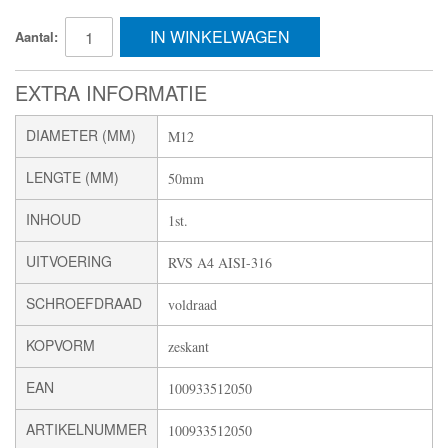
IN WINKELWAGEN
Aantal:
EXTRA INFORMATIE
DIAMETER (MM)
M12
LENGTE (MM)
50mm
INHOUD
1st.
UITVOERING
RVS A4 AISI-316
SCHROEFDRAAD
voldraad
KOPVORM
zeskant
EAN
100933512050
ARTIKELNUMMER
100933512050