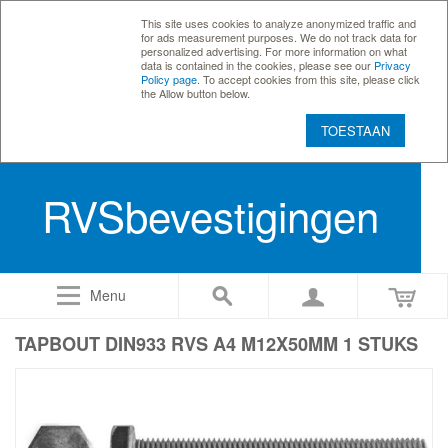
This site uses cookies to analyze anonymized traffic and
for ads measurement purposes. We do not track data for
personalized advertising. For more information on what
data is contained in the cookies, please see our
Privacy
Policy page
. To accept cookies from this site, please click
the Allow button below.
TOESTAAN
RVSbevestigingen
Menu
TAPBOUT DIN933 RVS A4 M12X50MM 1 STUKS