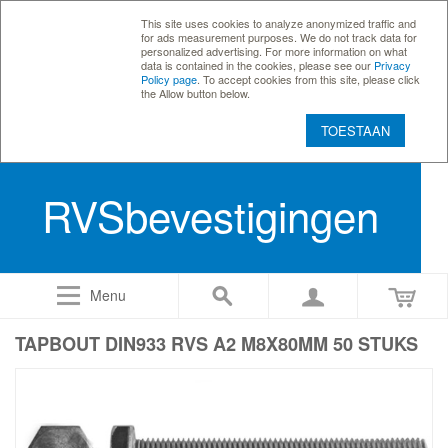
This site uses cookies to analyze anonymized traffic and
for ads measurement purposes. We do not track data for
personalized advertising. For more information on what
data is contained in the cookies, please see our
Privacy
Policy page
. To accept cookies from this site, please click
the Allow button below.
TOESTAAN
RVSbevestigingen
Menu
TAPBOUT DIN933 RVS A2 M8X80MM 50 STUKS