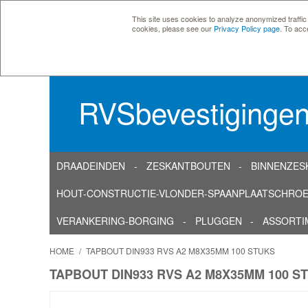
This site uses cookies to analyze anonymized traffic
cookies, please see our
Privacy Policy page
. To acc
RVSbevestiginge
DRAADEINDEN
ZESKANTBOUTEN
BINNENZES
HOUT-CONSTRUCTIE-VLONDER-SPAANPLAATSCHRO
VERANKERING-BORGING
PLUGGEN
ASSORTI
HOME
/
TAPBOUT DIN933 RVS A2 M8X35MM 100 STUKS
TAPBOUT DIN933 RVS A2 M8X35MM 100 S