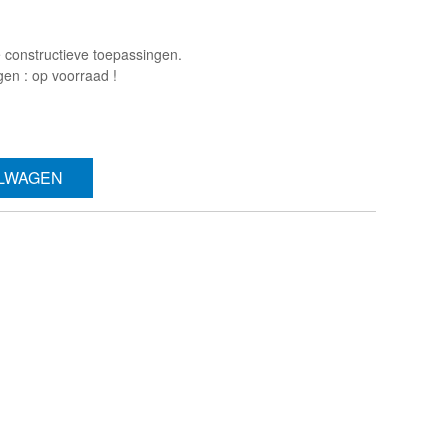
e constructieve toepassingen.
gen : op voorraad !
ELWAGEN