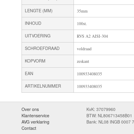
LENGTE (MM)
35mm
INHOUD
100st.
UITVOERING
RVS A2 AISI-304
SCHROEFDRAAD
voldraad
KOPVORM
zeskant
EAN
100933408035
ARTIKELNUMMER
100933408035
Over ons
KvK: 37079960
Klantenservice
BTW: NL806713458B01
AVG verklaring
Bank: NL08 INGB 0007 
Contact