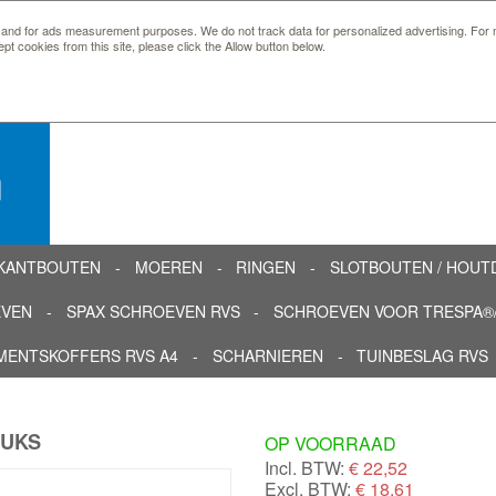
 and for ads measurement purposes. We do not track data for personalized advertising. For m
ept cookies from this site, please click the Allow button below.
n
KANTBOUTEN
MOEREN
RINGEN
SLOTBOUTEN / HOU
EVEN
SPAX SCHROEVEN RVS
SCHROEVEN VOOR TRESPA®/
MENTSKOFFERS RVS A4
SCHARNIEREN
TUINBESLAG RVS
TUKS
OP VOORRAAD
Incl. BTW:
€
22,52
Excl. BTW:
€ 18,61