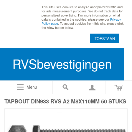
This site uses cookies to analyze anonymized traffic and
for ads measurement purposes. We do not track data for
personalized advertising. For more information on what
data is contained in the cookies, please see our
Privacy
Policy page
. To accept cookies from this site, please click
the Allow button below.
TOESTAAN
RVSbevestigingen
Menu
TAPBOUT DIN933 RVS A2 M8X110MM 50 STUKS