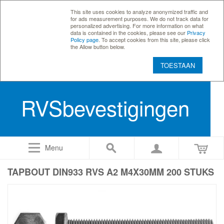
This site uses cookies to analyze anonymized traffic and
for ads measurement purposes. We do not track data for
personalized advertising. For more information on what
data is contained in the cookies, please see our
Privacy
Policy page
. To accept cookies from this site, please click
the Allow button below.
TOESTAAN
RVSbevestigingen
Menu
TAPBOUT DIN933 RVS A2 M4X30MM 200 STUKS