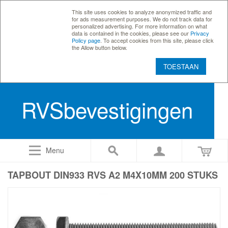
This site uses cookies to analyze anonymized traffic and
for ads measurement purposes. We do not track data for
personalized advertising. For more information on what
data is contained in the cookies, please see our
Privacy
Policy page
. To accept cookies from this site, please click
the Allow button below.
TOESTAAN
RVSbevestigingen
Menu
TAPBOUT DIN933 RVS A2 M4X10MM 200 STUKS