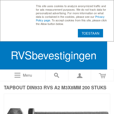
This site uses cookies to analyze anonymized traffic and
for ads measurement purposes. We do not track data for
personalized advertising. For more information on what
data is contained in the cookies, please see our
Privacy
Policy page
. To accept cookies from this site, please click
the Allow button below.
TOESTAAN
RVSbevestigingen
Menu
TAPBOUT DIN933 RVS A2 M3X8MM 200 STUKS