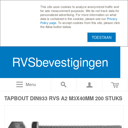
This site uses cookies to analyze anonymized traffic and
for ads measurement purposes. We do not track data for
personalized advertising. For more information on what
data is contained in the cookies, please see our
Privacy
Policy page
. To accept cookies from this site, please click
the Allow button below.
TOESTAAN
RVSbevestigingen
Menu
TAPBOUT DIN933 RVS A2 M3X40MM 200 STUKS