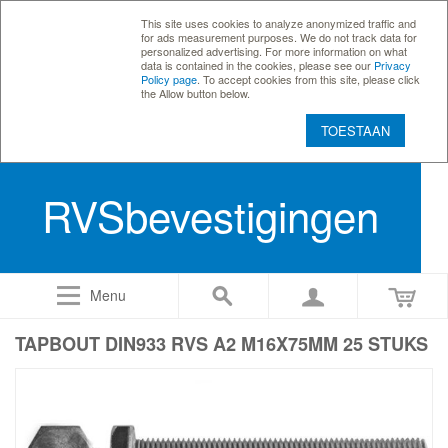
This site uses cookies to analyze anonymized traffic and
for ads measurement purposes. We do not track data for
personalized advertising. For more information on what
data is contained in the cookies, please see our
Privacy
Policy page
. To accept cookies from this site, please click
the Allow button below.
TOESTAAN
RVSbevestigingen
Menu
TAPBOUT DIN933 RVS A2 M16X75MM 25 STUKS