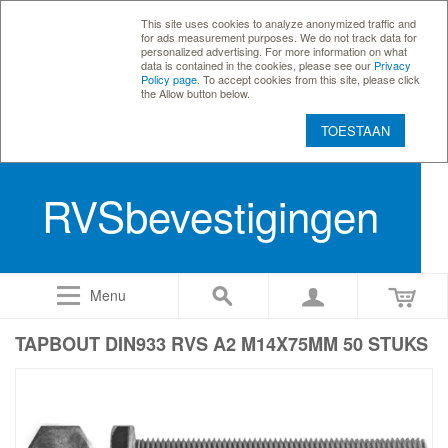
This site uses cookies to analyze anonymized traffic and
for ads measurement purposes. We do not track data for
personalized advertising. For more information on what
data is contained in the cookies, please see our
Privacy
Policy page
. To accept cookies from this site, please click
the Allow button below.
TOESTAAN
RVSbevestigingen
Menu
TAPBOUT DIN933 RVS A2 M14X75MM 50 STUKS