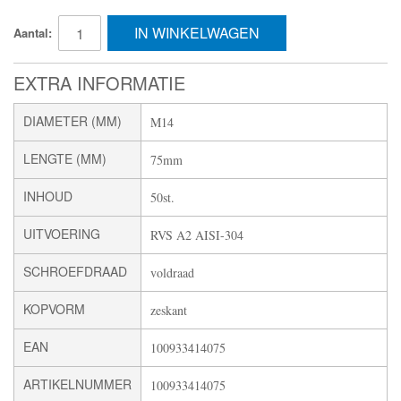
IN WINKELWAGEN
Aantal:
EXTRA INFORMATIE
DIAMETER (MM)
M14
LENGTE (MM)
75mm
INHOUD
50st.
UITVOERING
RVS A2 AISI-304
SCHROEFDRAAD
voldraad
KOPVORM
zeskant
EAN
100933414075
ARTIKELNUMMER
100933414075