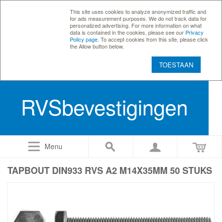
This site uses cookies to analyze anonymized traffic and
for ads measurement purposes. We do not track data for
personalized advertising. For more information on what
data is contained in the cookies, please see our
Privacy
Policy page
. To accept cookies from this site, please click
the Allow button below.
TOESTAAN
RVSbevestigingen
Menu
TAPBOUT DIN933 RVS A2 M14X35MM 50 STUKS