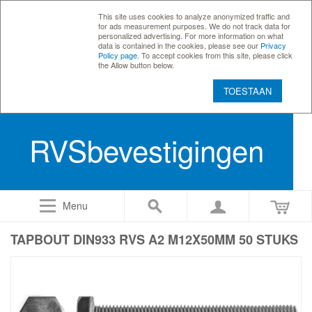
This site uses cookies to analyze anonymized traffic and
for ads measurement purposes. We do not track data for
personalized advertising. For more information on what
data is contained in the cookies, please see our
Privacy
Policy page
. To accept cookies from this site, please click
the Allow button below.
TOESTAAN
RVSbevestigingen
Menu
TAPBOUT DIN933 RVS A2 M12X50MM 50 STUKS