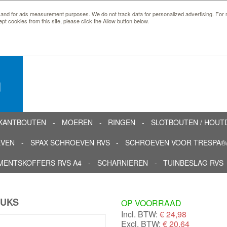
 and for ads measurement purposes. We do not track data for personalized advertising. For m
ept cookies from this site, please click the Allow button below.
n
KANTBOUTEN
MOEREN
RINGEN
SLOTBOUTEN / HOU
EVEN
SPAX SCHROEVEN RVS
SCHROEVEN VOOR TRESPA®/
MENTSKOFFERS RVS A4
SCHARNIEREN
TUINBESLAG RVS
TUKS
OP VOORRAAD
Incl. BTW:
€
24,98
Excl. BTW:
€ 20,64