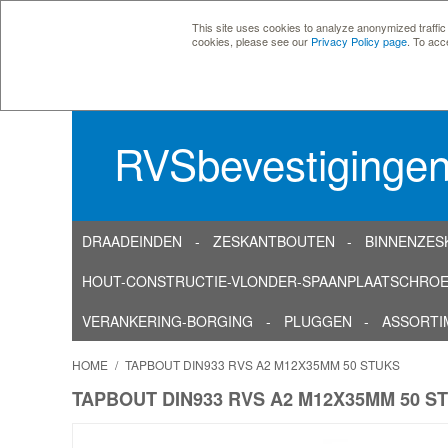
This site uses cookies to analyze anonymized traffic
cookies, please see our
Privacy Policy page
. To acc
RVSbevestiginge
DRAADEINDEN
ZESKANTBOUTEN
BINNENZES
HOUT-CONSTRUCTIE-VLONDER-SPAANPLAATSCHRO
VERANKERING-BORGING
PLUGGEN
ASSORTI
HOME
/
TAPBOUT DIN933 RVS A2 M12X35MM 50 STUKS
TAPBOUT DIN933 RVS A2 M12X35MM 50 S