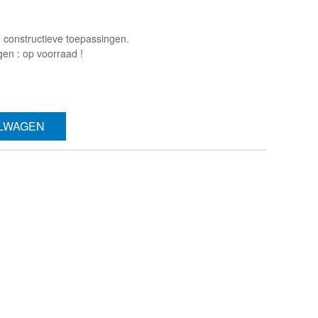
e constructieve toepassingen.
gen : op voorraad !
ELWAGEN