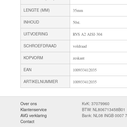
LENGTE (MM)
35mm
INHOUD
50st.
UITVOERING
RVS A2 AISI-304
SCHROEFDRAAD
voldraad
KOPVORM
zeskant
EAN
100933412035
ARTIKELNUMMER
100933412035
Over ons
KvK: 37079960
Klantenservice
BTW: NL806713458B01
AVG verklaring
Bank: NL08 INGB 0007 
Contact